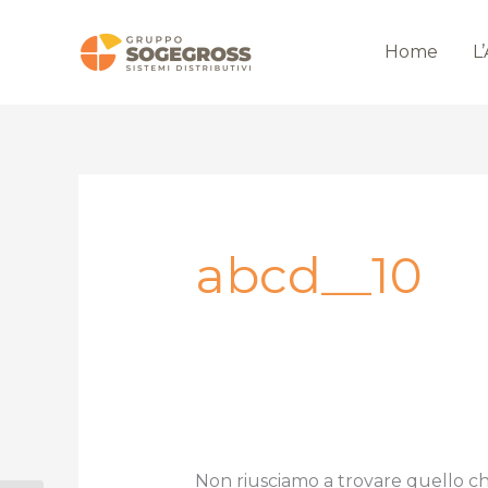
Vai
al
Home
L
contenuto
abcd__10
Non riusciamo a trovare quello ch