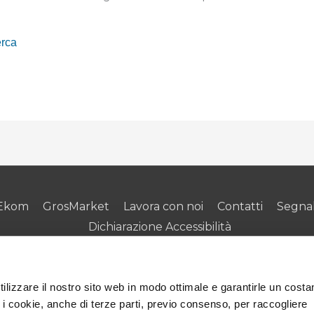
Ekom
GrosMarket
Lavora con noi
Contatti
Segnal
Dichiarazione Accessibilità
Privacy Policy
|
Cookie Policy
lizzare il nostro sito web in modo ottimale e garantirle un costa
© Sogegross S.p.A.
i cookie, anche di terze parti, previo consenso, per raccogliere