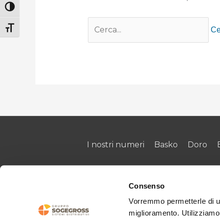
Attiva/disattiva alto contrasto
Cerca:
Attiva/disattiva dimensione testo
I nostri numeri
Basko
Doro
Consenso
Vorremmo permetterle di uti
miglioramento. Utilizziamo 