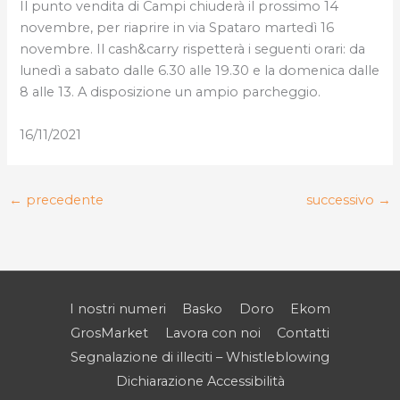
Il punto vendita di Campi chiuderà il prossimo 14
novembre, per riaprire in via Spataro martedì 16
novembre. Il cash&carry rispetterà i seguenti orari: da
lunedì a sabato dalle 6.30 alle 19.30 e la domenica dalle
8 alle 13. A disposizione un ampio parcheggio.
16/11/2021
←
precedente
successivo
→
I nostri numeri
Basko
Doro
Ekom
GrosMarket
Lavora con noi
Contatti
Segnalazione di illeciti – Whistleblowing
Dichiarazione Accessibilità