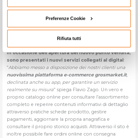
servizio, è per noi ulteriore motivo di orgoglio e
soddisfazione. Siamo certi che la clientela genovese
che, come noi, da tempo aspettava questo
Preferenze Cookie
cambiamento, troverà nel nuovo format un
assortimento ed un servizio ottimali per la propria
attività”.
Rifiuta tutti
In occasione dell’apertura del nuovo punto vendita,
sono presentati i nuovi servizi collegati al digital
:
“
Abbiamo messo a disposizione dei nostri clienti una
nuovissima piattaforma e-commerce grosmarket.it
,
declinata anche su app, per garantire un servizio
realmente su misura
” spiega Flavio Zago. Un vero e
proprio catalogo online per consultare l’assortimento
completo e reperire contenuti informativi di dettaglio
attraverso pratiche schede prodotto, gestire
pagamenti, aggiornare la propria anagrafica e
consultare il proprio storico acquisti. Attraverso il sito è
inoltre possibile fare ordini online con consegna